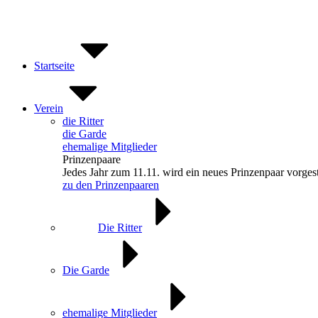
Zum
Inhalt
springen
Startseite
Verein
die Ritter
die Garde
ehemalige Mitglieder
Prinzenpaare
Jedes Jahr zum 11.11. wird ein neues Prinzenpaar vorgest
zu den Prinzenpaaren
Die Ritter
Die Garde
ehemalige Mitglieder