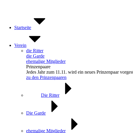
Zum
Inhalt
springen
Startseite
Verein
die Ritter
die Garde
ehemalige Mitglieder
Prinzenpaare
Jedes Jahr zum 11.11. wird ein neues Prinzenpaar vorgest
zu den Prinzenpaaren
Die Ritter
Die Garde
ehemalige Mitglieder