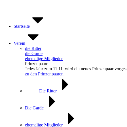
Zum
Inhalt
springen
Startseite
Verein
die Ritter
die Garde
ehemalige Mitglieder
Prinzenpaare
Jedes Jahr zum 11.11. wird ein neues Prinzenpaar vorgest
zu den Prinzenpaaren
Die Ritter
Die Garde
ehemalige Mitglieder