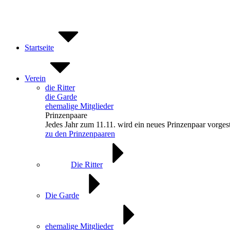
Zum
Inhalt
springen
Startseite
Verein
die Ritter
die Garde
ehemalige Mitglieder
Prinzenpaare
Jedes Jahr zum 11.11. wird ein neues Prinzenpaar vorgest
zu den Prinzenpaaren
Die Ritter
Die Garde
ehemalige Mitglieder