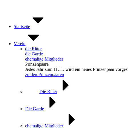
Zum
Inhalt
springen
Startseite
Verein
die Ritter
die Garde
ehemalige Mitglieder
Prinzenpaare
Jedes Jahr zum 11.11. wird ein neues Prinzenpaar vorgest
zu den Prinzenpaaren
Die Ritter
Die Garde
ehemalige Mitglieder