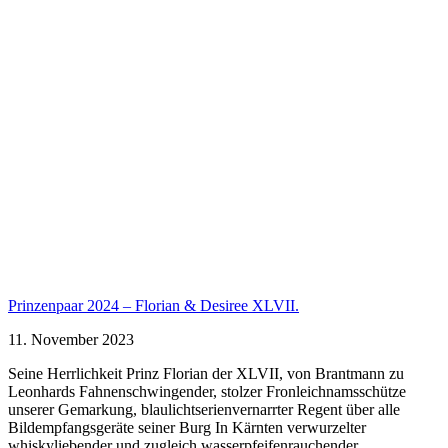
Prinzenpaar 2024 – Florian & Desiree XLVII.
11. November 2023
Seine Herrlichkeit Prinz Florian der XLVII, von Brantmann zu
Leonhards Fahnenschwingender, stolzer Fronleichnamsschütze
unserer Gemarkung, blaulichtserienvernarrter Regent über alle
Bildempfangsgeräte seiner Burg In Kärnten verwurzelter
whiskyliebender und zugleich wasserpfeifenrauchender