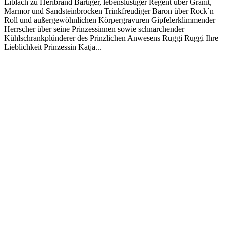
Liblach zu Heribrand Bärtiger, lebenslustiger Regent über Granit,
Marmor und Sandsteinbrocken Trinkfreudiger Baron über Rock´n
Roll und außergewöhnlichen Körpergravuren Gipfelerklimmender
Herrscher über seine Prinzessinnen sowie schnarchender
Kühlschrankplünderer des Prinzlichen Anwesens Ruggi Ruggi Ihre
Lieblichkeit Prinzessin Katja...