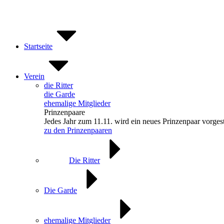
Zum
Inhalt
springen
Startseite
Verein
die Ritter
die Garde
ehemalige Mitglieder
Prinzenpaare
Jedes Jahr zum 11.11. wird ein neues Prinzenpaar vorgest
zu den Prinzenpaaren
Die Ritter
Die Garde
ehemalige Mitglieder