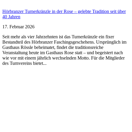
Hörbranzer Turnerkränzle in der Rose – gelebte Tradition seit über
40 Jahren
17. Februar 2026
Seit mehr als vier Jahrzehnten ist das Turnerkränzle ein fixer
Bestandteil des Hörbranzer Faschingsgeschehens. Ursprünglich im
Gasthaus Rössle beheimatet, findet die traditionsreiche
Veranstaltung heute im Gasthaus Rose statt – und begeistert nach
wie vor mit einem jährlich wechselnden Motto. Für die Mitglieder
des Turnvereins bietet...