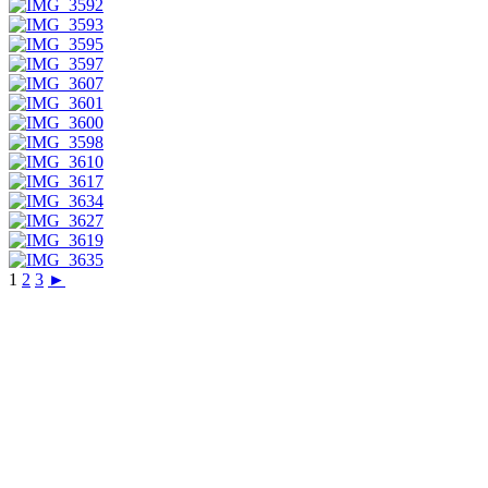
1
2
3
►