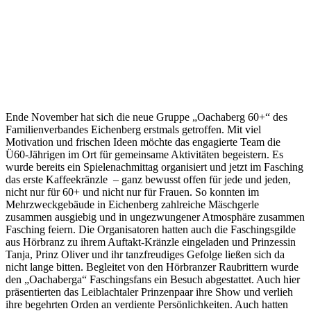
Ende November hat sich die neue Gruppe „Oachaberg 60+“ des
Familienverbandes Eichenberg erstmals getroffen. Mit viel
Motivation und frischen Ideen möchte das engagierte Team die
Ü60-Jährigen im Ort für gemeinsame Aktivitäten begeistern. Es
wurde bereits ein Spielenachmittag organisiert und jetzt im Fasching
das erste Kaffeekränzle – ganz bewusst offen für jede und jeden,
nicht nur für 60+ und nicht nur für Frauen. So konnten im
Mehrzweckgebäude in Eichenberg zahlreiche Mäschgerle
zusammen ausgiebig und in ungezwungener Atmosphäre zusammen
Fasching feiern. Die Organisatoren hatten auch die Faschingsgilde
aus Hörbranz zu ihrem Auftakt-Kränzle eingeladen und Prinzessin
Tanja, Prinz Oliver und ihr tanzfreudiges Gefolge ließen sich da
nicht lange bitten. Begleitet von den Hörbranzer Raubrittern wurde
den „Oachaberga“ Faschingsfans ein Besuch abgestattet. Auch hier
präsentierten das Leiblachtaler Prinzenpaar ihre Show und verlieh
ihre begehrten Orden an verdiente Persönlichkeiten. Auch hatten