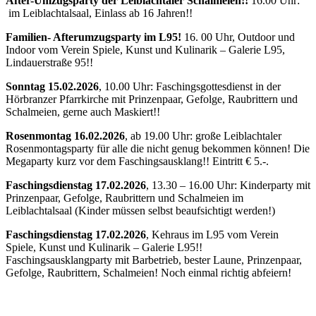
After-Umzugsparty der Leiblachtaler Schalmeien!!
16.00 Uhr:
im Leiblachtalsaal, Einlass ab 16 Jahren!!
Familien- Afterumzugsparty im L95!
16. 00 Uhr, Outdoor und
Indoor vom Verein Spiele, Kunst und Kulinarik – Galerie L95,
Lindauerstraße 95!!
Sonntag 15.02.2026
, 10.00 Uhr: Faschingsgottesdienst in der
Hörbranzer Pfarrkirche mit Prinzenpaar, Gefolge, Raubrittern und
Schalmeien, gerne auch Maskiert!!
Rosenmontag 16.02.2026
, ab 19.00 Uhr: große Leiblachtaler
Rosenmontagsparty für alle die nicht genug bekommen können! Die
Megaparty kurz vor dem Faschingsausklang!! Eintritt € 5.-.
Faschingsdienstag 17.02.2026
, 13.30 – 16.00 Uhr: Kinderparty mit
Prinzenpaar, Gefolge, Raubrittern und Schalmeien im
Leiblachtalsaal (Kinder müssen selbst beaufsichtigt werden!)
Faschingsdienstag 17.02.2026
, Kehraus im L95 vom Verein
Spiele, Kunst und Kulinarik – Galerie L95!!
Faschingsausklangparty mit Barbetrieb, bester Laune, Prinzenpaar,
Gefolge, Raubrittern, Schalmeien! Noch einmal richtig abfeiern!