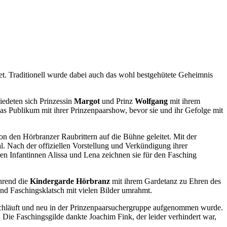
t. Traditionell wurde dabei auch das wohl bestgehütete Geheimnis
edeten sich Prinzessin
Margot
und Prinz
Wolfgang
mit ihrem
 das Publikum mit ihrer Prinzenpaarshow, bevor sie und ihr Gefolge mit
n den Hörbranzer Raubrittern auf die Bühne geleitet. Mit der
l. Nach der offiziellen Vorstellung und Verkündigung ihrer
en Infantinnen Alissa und Lena zeichnen sie für den Fasching
hrend die
Kindergarde Hörbranz
mit ihrem Gardetanz zu Ehren des
d Faschingsklatsch mit vielen Bilder umrahmt.
rchläuft und neu in der Prinzenpaarsuchergruppe aufgenommen wurde.
Die Faschingsgilde dankte Joachim Fink, der leider verhindert war,