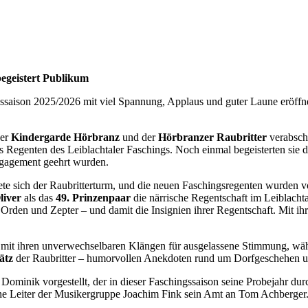
egeistert Publikum
saison 2025/2026 mit viel Spannung, Applaus und guter Laune eröffne
der
Kindergarde Hörbranz
und der
Hörbranzer Raubritter
verabschi
als Regenten des Leiblachtaler Faschings. Noch einmal begeisterten sie
ngagement geehrt wurden.
ete sich der Raubritterturm, und die neuen Faschingsregenten wurden vo
liver
als das
49. Prinzenpaar
die närrische Regentschaft im Leiblachta
Orden und Zepter – und damit die Insignien ihrer Regentschaft. Mit ihr
mit ihren unverwechselbaren Klängen für ausgelassene Stimmung, wä
ätz
der Raubritter – humorvollen Anekdoten rund um Dorfgeschehen un
ominik vorgestellt, der in dieser Faschingssaison seine Probejahr du
he Leiter der Musikergruppe Joachim Fink sein Amt an Tom Achberger. 