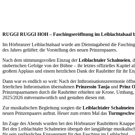
RUGGI RUGGI HOH – Faschingseröffnung im Leiblachtalsaal b
Im Hörbranzer Leiblachtalsaal wurde am Dienstagabend die Faschings
des Jahres gelüftet: die Vorstellung des neuen Prinzenpaares.
Nach dem stimmungsvollen Einzug der
Leiblachtaler Schalmeien
, 
räuberischen Gefolge von der Bühne – ihr letztes offizielles Kapitel 
großem Applaus und einem herzlichen Dank der Raubritter für ihr E
Dann war es endlich so weit: Nach der Inthronisationszeremonie öffn
feierlichen Inthronisation übernahmen
Prinzessin Tanja
und
Prinz O
Prinzenpaarnamen durch die Raubritter erhielten sie Krone, Umhang, 
2025/2026 mitverantwortlich und gestalten diesen mit.
Zur musikalischen Begleitung sorgten die
Leiblachtaler Schalmeien
neuen Prinzenpaares auftrat. Heuer zum ersten Mal das
Turmgeschw
Im Zuge des Abends wurden bei den Hörbranzer Raubrittern Knappe D
Bei den Leiblachtaler Schalmeien übergab der langjährige musikalisc
für sein verlässliches Engagement für den Fasching im Leiblachtal.