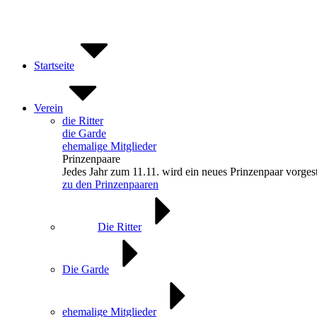
Zum
Inhalt
springen
Startseite
Verein
die Ritter
die Garde
ehemalige Mitglieder
Prinzenpaare
Jedes Jahr zum 11.11. wird ein neues Prinzenpaar vorgest
zu den Prinzenpaaren
Die Ritter
Die Garde
ehemalige Mitglieder