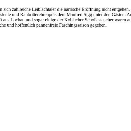
en sich zahlreiche Leiblachtaler die närrische Eröffnung nicht entgehe
lgsleute und Raubritterehrenpräsident Manfred Sigg unter den Gästen.
ft aus Lochau und sogar einige der Koblacher Schollasteacher waren 
hliche und hoffentlich pannenfreie Faschingssaison gegeben.