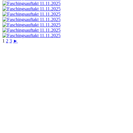
1
2
3
►