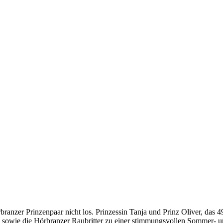
anzer Prinzenpaar nicht los. Prinzessin Tanja und Prinz Oliver, das 4
en sowie die Hörbranzer Raubritter zu einer stimmungsvollen Sommer- u