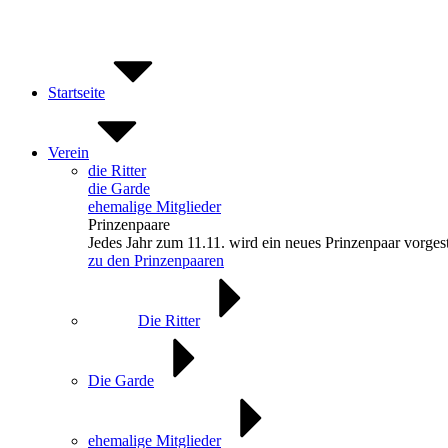
Zum
Inhalt
springen
Startseite
Verein
die Ritter
die Garde
ehemalige Mitglieder
Prinzenpaare
Jedes Jahr zum 11.11. wird ein neues Prinzenpaar vorgest
zu den Prinzenpaaren
Die Ritter
Die Garde
ehemalige Mitglieder