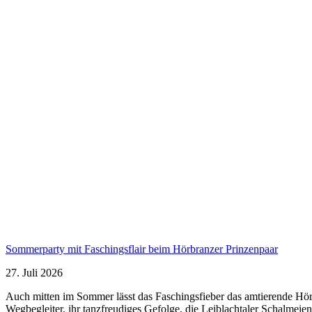
Sommerparty mit Faschingsflair beim Hörbranzer Prinzenpaar
27. Juli 2026
Auch mitten im Sommer lässt das Faschingsfieber das amtierende Hörbr
Wegbegleiter, ihr tanzfreudiges Gefolge, die Leiblachtaler Schalmei