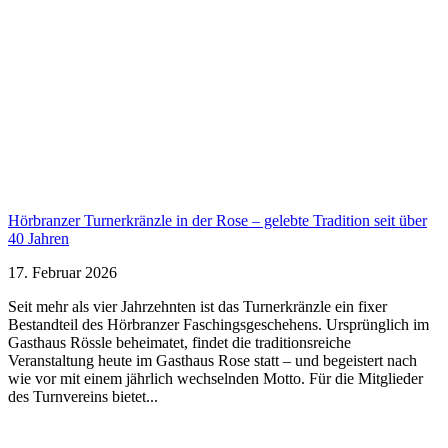
Hörbranzer Turnerkränzle in der Rose – gelebte Tradition seit über
40 Jahren
17. Februar 2026
Seit mehr als vier Jahrzehnten ist das Turnerkränzle ein fixer
Bestandteil des Hörbranzer Faschingsgeschehens. Ursprünglich im
Gasthaus Rössle beheimatet, findet die traditionsreiche
Veranstaltung heute im Gasthaus Rose statt – und begeistert nach
wie vor mit einem jährlich wechselnden Motto. Für die Mitglieder
des Turnvereins bietet...