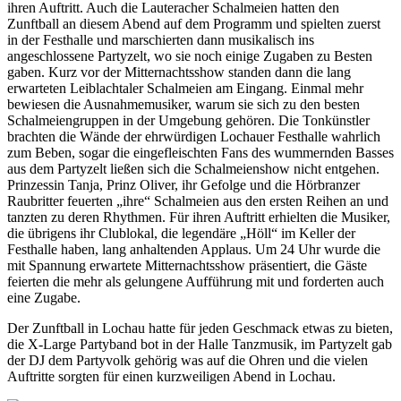
ihren Auftritt. Auch die Lauteracher Schalmeien hatten den
Zunftball an diesem Abend auf dem Programm und spielten zuerst
in der Festhalle und marschierten dann musikalisch ins
angeschlossene Partyzelt, wo sie noch einige Zugaben zu Besten
gaben. Kurz vor der Mitternachtsshow standen dann die lang
erwarteten Leiblachtaler Schalmeien am Eingang. Einmal mehr
bewiesen die Ausnahmemusiker, warum sie sich zu den besten
Schalmeiengruppen in der Umgebung gehören. Die Tonkünstler
brachten die Wände der ehrwürdigen Lochauer Festhalle wahrlich
zum Beben, sogar die eingefleischten Fans des wummernden Basses
aus dem Partyzelt ließen sich die Schalmeienshow nicht entgehen.
Prinzessin Tanja, Prinz Oliver, ihr Gefolge und die Hörbranzer
Raubritter feuerten „ihre“ Schalmeien aus den ersten Reihen an und
tanzten zu deren Rhythmen. Für ihren Auftritt erhielten die Musiker,
die übrigens ihr Clublokal, die legendäre „Höll“ im Keller der
Festhalle haben, lang anhaltenden Applaus. Um 24 Uhr wurde die
mit Spannung erwartete Mitternachtsshow präsentiert, die Gäste
feierten die mehr als gelungene Aufführung mit und forderten auch
eine Zugabe.
Der Zunftball in Lochau hatte für jeden Geschmack etwas zu bieten,
die X-Large Partyband bot in der Halle Tanzmusik, im Partyzelt gab
der DJ dem Partyvolk gehörig was auf die Ohren und die vielen
Auftritte sorgten für einen kurzweiligen Abend in Lochau.