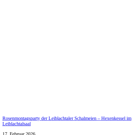
Rosenmontagsparty der Leiblachtaler Schalmeien – Hexenkessel im
Leiblachtalsaal
17. Februar 2026