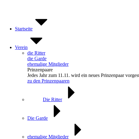
Zum
Inhalt
springen
Startseite
Verein
die Ritter
die Garde
ehemalige Mitglieder
Prinzenpaare
Jedes Jahr zum 11.11. wird ein neues Prinzenpaar vorgest
zu den Prinzenpaaren
Die Ritter
Die Garde
ehemalige Mitglieder