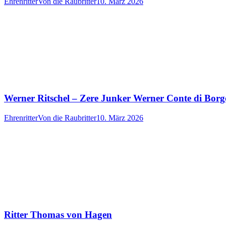
Ehrenritter
Von
die Raubritter
10. März 2026
Werner Ritschel – Zere Junker Werner Conte di Bor
Ehrenritter
Von
die Raubritter
10. März 2026
Ritter Thomas von Hagen